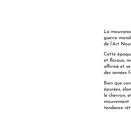
La mouvance 
guerre mondi
de l’Art No
Cette époque
et floraux, m
affirmé et se
des années fo
Bien que con
épurées, élan
le chevron, 
mouvement. A
tendance rétr