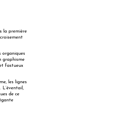
s la première
 croisement
s organiques
on graphisme
 et fastueux
e, les lignes
 L’éventail,
ques de ce
légante