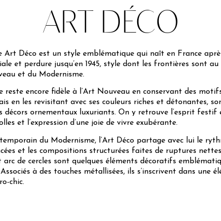
ART DÉCO
Art Déco est un style emblématique qui naît en France aprè
ale et perdure jusqu’en 1945, style dont les frontières sont au
uveau et du Modernisme.
 reste encore fidèle à l’Art Nouveau en conservant des motif
ais en les revisitant avec ses couleurs riches et détonantes, s
s décors ornementaux luxuriants. On y retrouve l’esprit festif
lles et l’expression d’une joie de vivre exubérante.
temporain du Modernisme, l’Art Déco partage avec lui le rythm
cées et les compositions structurées faites de ruptures nettes.
et arc de cercles sont quelques éléments décoratifs emblémati
ssociés à des touches métallisées, ils s’inscrivent dans une é
o-chic.